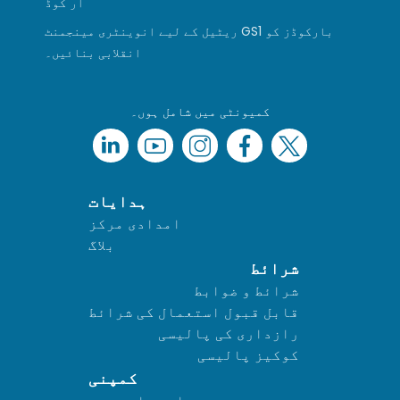
آر کوڈ
ریٹیل کے لیے انوینٹری مینجمنٹ GS1 بارکوڈز کو
انقلابی بنائیں۔
کمیونٹی میں شامل ہوں۔
ہدایات
امدادی مرکز
بلاگ
شرائط
شرائط و ضوابط
قابل قبول استعمال کی شرائط
رازداری کی پالیسی
کوکیز پالیسی
کمپنی