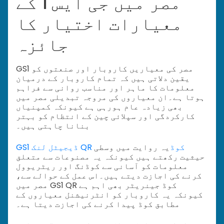
مصر میں جی ایس 1 کے
معیارات اختیار کا
جائزہ
GS1 مصر کی معیاریں کاروبار اور صنعتوں کو
یقین دلاتی ہیں کہ تمام کاروبار کے درمیان
معلومات کا ماہر اور مناسب روانی سے فراہم
ہوتا ہے۔
ان معیاروں کی مروجہ تبدیلی مصر میں
بھی زیادہ عام ہورہی ہے کیونکہ کمپنیاں
کارکردگی اور سپلائی چین کے انتظام کو بہتر
بنانا چاہتی ہیں۔
GS1 ڈیجیٹل لنک QR کوڈ
یہ روایت میں وسطی
حیثیت رکھتے ہیں کیونکہ یہ مصنوعات سے متعلق
معلومات کو آسانی سے کوڈنگ اور ریٹریوول
کرنے کی اجازت دیتے ہیں۔
اس عمل کے حوالے سے،
مصر میں GS1 QR کوڈ جینریٹر بھی اہم ہے
کیونکہ یہ کاروبار کو انٹرنیشنل معیاروں کے
مطابق کوڈ پیدا کرنے کی اجازت دیتا ہے۔