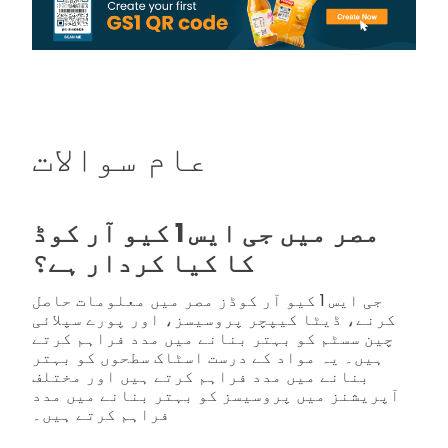
عام سوالات
مصر میں جی ایس 1 کیو آر کوڈ
کا کیا کردار ہے؟
جی ایس 1 کیو آر کوڈز مصر میں معلومات حاصل
کرنے، ڈیٹا کیپچر پروسیسز، اور پورے سپلائی
چین سسٹم کو بہتر بنانے میں مدد فراہم کرتے
ہیں۔ یہ مواد کے درست اسٹاک سطحوں کو بہتر
بنانے میں مدد فراہم کرتے ہیں اور مختلف
آپریشنز میں پروسیسز کو بہتر بنانے میں مدد
فراہم کرتے ہیں۔