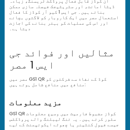
ان کوڈز قابل فعال پروڈکٹ ٹریسنگ، زیادہ
ڈیٹا امانت، اور سٹریٹیجک فیصلہ سازی ممکن
بناتے ہیں۔ جی ایس 1 کیو آر کوڈز کا فعال
استعمال مصر میں ایک کاروبار کو لاگتوں بچانے
اور اس کی عملیات کو بہتر بنانے کی اجازت
دیتا ہے۔
مثالیں اور فوائد جی
ایس 1 مصر
مصر میں GS1 QR کوڈ کے نفاذ سے شرکتوں کو
منافع میں منافع شامل ہوتے ہیں:
مزید معلومات
GS1 QR کوڈز مضبوط فارمیٹ میں وسیع معلومات
سٹور کرتے ہیں۔ یہ تنگ لیبلنگ والے پروڈکٹس
جیسے فیول کنٹینر یا چھوٹے ایکوئپمنٹ کے لیے