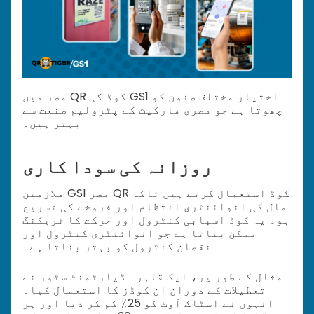
مصر میں QR کوڈ کی GS1 اختیار مختلف صنون کو
چھوتا ہے جو مصری مارکیٹ کے پٹرولیم صنعت سے
بہتر ہیں۔
روزانہ کی سودا کاری
ملازمین GS1 مصر QR کوڈ استعمال کرتے ہیں تاکہ
مال کی انوائنٹری انتظام اور فروخت کی تسریع
ہو۔ یہ کوڈ اسبابی کنٹرول اور حرکت کا ٹریکنگ
ممکن بناتا ہے جو انوائنٹری کنٹرول اور
نقصان کنٹرول کو بہتر بناتا ہے۔
مثال کے طور پر، ایک قاہرہ ڈپارٹمنٹ سٹور نے
تعطیلات کے دوران ان کوڈز کا استعمال کیا۔
انہوں نے اسٹاک آوٹ کو 25٪ کم کر دیا اور ہر