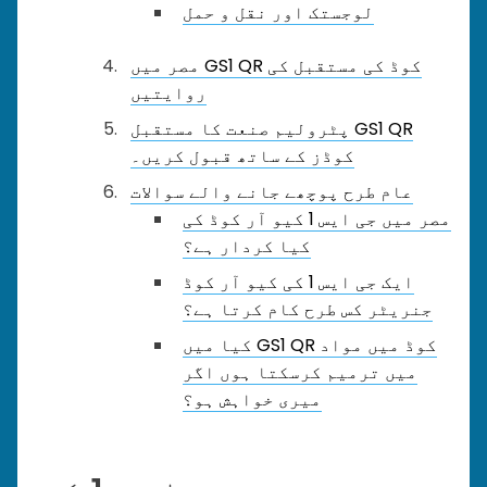
لوجستک اور نقل و حمل
مصر میں GS1 QR کوڈ کی مستقبل کی
روایتیں
پٹرولیم صنعت کا مستقبل GS1 QR
کوڈز کے ساتھ قبول کریں۔
عام طرح پوچھے جانے والے سوالات
مصر میں جی ایس 1 کیو آر کوڈ کی
کیا کردار ہے؟
ایک جی ایس 1 کی کیو آر کوڈ
جنریٹر کس طرح کام کرتا ہے؟
کیا میں GS1 QR کوڈ میں مواد
میں ترمیم کرسکتا ہوں اگر
میری خواہش ہو؟