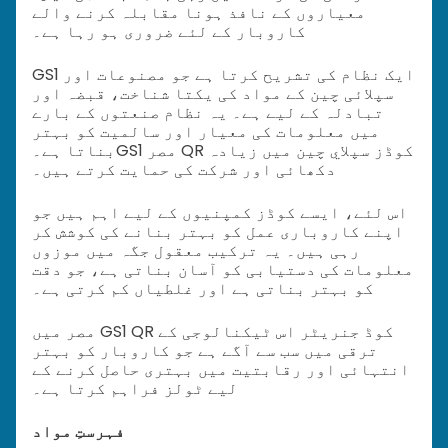
معیاروں کے نافذ ہونا مقابلہ کرنے والے
کاروبار کے لئے ضروری ہو رہا ہے۔
GS1 ایک نظام کی تشریح کرتا ہے جو مصنوعات اور
سپلائی چین کے مواد کی یکتا شناخت، قبضہ اور
تبادلہ کے لیے ہے۔ یہ نظام صنعتوں کے بارے
میں معلومات کی معیار اور سالمیت کو بہتر
GS1 مصر QR کوڈز سپلاي چین میں زیادہ
بناتا ہے۔
دکھائی اور شرکت کی حمایت کرتے ہیں۔
اس لئے، ایسے کوڈز کمپنیوں کے لیے اہم ہیں جو
اپنے کاروباری عمل کو بہتر بنانے کی کوشش کر
رہی ہیں۔ یہ ترکیب معقول جگہ میں موزوں
معلومات کی دستیابی کو آسان بناتی ہے، جو دقت
کو بہتر بناتی ہے اور غلطیاں کم کرتی ہے۔
مصر میں GS1 QR کوڈ جنریٹر اس ٹیکنالوجی کے
ترقی میں سب سے آگے ہے جو کاروبار کو بہتر
انتہائی اور رقابتیت میں بہتری حاصل کرنے کے
لیے ٹولز فراہم کرتا ہے۔
فہرستِ مواد