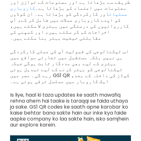
طریقے سے بڑھاتا ہے اور مصنوعات کے توازن اور
معلومات میں اعتماد کو بڑھاتا ہے۔
کاروباری
عملیات
اور کارکردگی کو بڑھاتا ہے۔ ان کوڈوں
کو اپنے کاروباری عملات میں شامل کر کے، آپ
کارروائیوں کی درستگی میں بہتری لا سکتے ہیں،
اخراجات کم کر سکتے ہیں، اور کمپنی کی
مقابلتی حیثیت بہتر بنا سکتے ہیں۔
اس ٹیکنالوجی کی قبولیت آپ کی عملی کارکردگی
ہی نہیں بلکہ مستقبل میں تجارتی مواقع میں
بہتری کے لیے بھی مددگار ثابت ہوگی جبکہ
ٹیکنالوجی کو بہتر کرنے کے لیے تبدیل ہوتی
رہے گی۔ مصر میں GS1 QR کوڈز کی داخلہ کے بعد،
ایک کاروبار میں مسلسل ترقی ہوئی ہے۔
Is liye, haal ki taza updates ke saath mawafiq
rehna ahem hai taake is taraqqi se faida uthaya
ja sake. GS1 QR codes ke saath apne karobar ko
kaise behtar bana sakte hain aur inke kya faide
aapke company ko laa sakte hain, isko samjhein
aur explore karein.