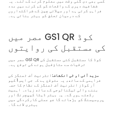
کسی بھی دی گئی وقت میں معلوم کرنے کے لئے۔ یہ
شفافیت دیری کے واقعات کو کم کرنے میں مدد
فراہم کرتی ہے اور سپلائی چین کے شراکتداروں
کے درمیان تعلق کو بہتر بناتی ہے۔
مصر میں GS1 QR کوڈ
کی مستقبل کی روایتوں
مصر میں GS1 QR کوڈ کا مستقبل کئی مستقبل کی
ترقیات سے متاؤقبل ہونے کی توقع ہے۔
مزید آئی او ٹی انکشاف:
انٹرنیٹ آف ٹھنگز کی
فراہمی کے ساتھ، یہ متوقع ہے کہ جی ایس 1 کیو
آر کوڈز انٹرنیٹ آف ٹھنگز کے نظام کا حصہ
بننے والی ٹیکنالوجی کے ساتھ زیادہ اہمیت
رکھتے ہوں گے۔ یہ بہتر ڈیٹا کیپچرنگ اور
پروسیسنگ کو بڑھائے گا جو عملی کارکردگی میں
بہتری لائے گا۔