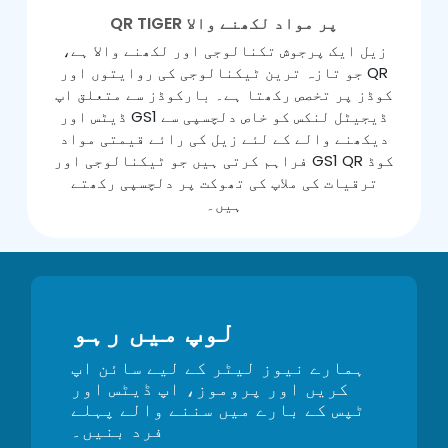
QR TIGER پر مواد لکھنے والا
زیل ایک پرجوش تکنالوجی اور لکھنے والا ہے،
جو تازہ ترین ٹیکنالوجی کی روایتوں اور QR
کوڈز پر تخصص رکھتا ہے۔ بارکوڈز سے متعلق اپ
ڈیٹس اور GS1 ڈیجیٹل لنکس کو خاص دلچسپی سے
دیکھنے والے کے لئے زیل کی رائے قیمتی مواد
فراہم کرتی ہیں جو ٹیکنالوجی اور GS1 QR کوڈ
ترقیات کی ملاپ کی تھوکت پر دلچسپی رکھتے
ہیں۔
لوپ میں رہو
ہمارے نیوز لیٹر کے لیے سائن اپ
کریں اور پروموز، اپ ڈیٹس اور
ٹپس کے بارے میں سننے والے پہلے
فرد بنیں۔