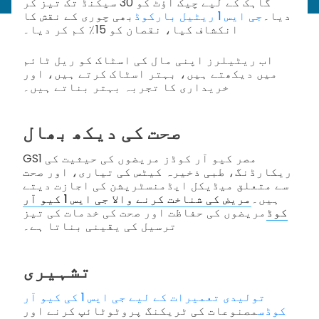
گاہک کے لیے چیک آؤٹ کو 30 سیکنڈ تک تیز کر
دیا۔
جی ایس 1 ریٹیل بارکوڈ
بھی چوری کے نقش کا
انکشاف کیا، نقصان کو 15٪ کم کر دیا۔
اب ریٹیلرز اپنی مال کی اسٹاک کو ریل ٹائم
میں دیکھتے ہیں، بہتر اسٹاک کرتے ہیں، اور
خریداری کا تجربہ بہتر بناتے ہیں۔
صحت کی دیکھ بھال
GS1 مصر کیو آر کوڈز مریضوں کی حیثیت کی
ریکارڈنگ، طبی ذخیرہ کیٹس کی تیاری، اور صحت
سے متعلق میڈیکل ایڈمنسٹریشن کی اجازت دیتے
ہیں۔
مریض کی شناخت کرنے والا جی ایس 1 کیو آر
کوڈ
مریضوں کی حفاظت اور صحت کی خدمات کی تیز
ترسیل کی یقینی بناتا ہے۔
تشہیری
تولیدی تعمیرات کے لیے جی ایس 1 کی کیو آر
کوڈس
مصنوعات کی ٹریکنگ پروٹوٹائپ کرنے اور