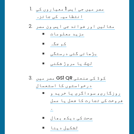
مصر میں جی ایس 1 معیاروں کی
انتظامیہ کی جائزہ
مثالیں اور فوائد جی ایس ون مصر
مزید معلومات
کم جگہ
بڑھائی گئی درستگی
لچک یا مروڑ شکنی
مصر میں GS1 QR کوڈ کی صنعتی
درخواستوں کا استعمال
روزگاری، سوداگری یا خرید و
فروخت کی تجارت کا فعل یا عمل
۔
صحت کی دیکھ بھال
تَشکیل دینا