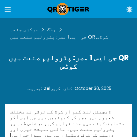
بلاگ
مرکزی صفحہ
جی ایس 1 مصر: پٹرولیم صنعت میں QR کوڈس
جی ایس 1 مصر: پٹرولیم صنعت میں QR
کوڈس
October 30, 2025
:
تازہ کریں
Zel
:
بذریعہ
ڈیجیٹل لنک کیو آر کوڈ کے ترقی نے مختلف
شعبوں میں مصر کی کمپنیوں میں جی ایس 1 کو
متعارف کرنے میں مدد فراہم کی ہے، خاص طور پر
پٹرولیم صنعت میں۔ عالمی معیشت تیزی اور
درستی کی طرف دھکیل رہی ہے، لہذا جی ایس 1