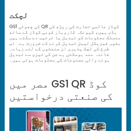
لچکت
GS1 کی چھوٹی QR کوڈز عالمی تجارت کی ریڑھ کی
ہڈی ہیں، کیونکہ کاروبار قومی کوڈز کے ساتھ
منسلک معلومات کو تبدیل یا ترتیب دے سکتے ہیں
بغیر فیزیکل لیبل تبدیل کرنے کے ضرورت ہے۔ اس
طرح کی لچک پذیری ان صنعتوں کے لئے زیادہ
فائدہ مند ہوسکتی ہے جن کی تیزی سے تبدیل
ہونے والی مصنوعات کی معلومات ہوتی ہیں۔
مصر میں GS1 QR کوڈ
کی صنعتی درخواستیں