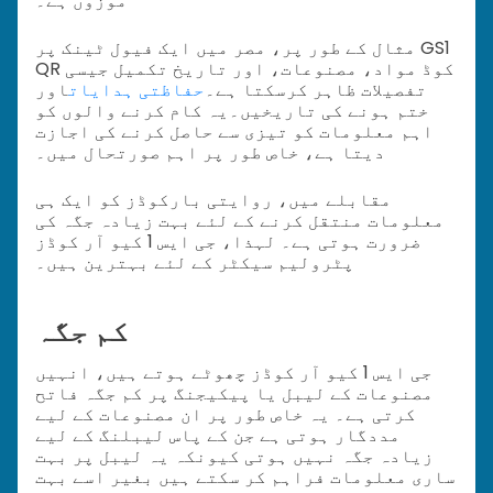
موزوں ہے۔
مثال کے طور پر، مصر میں ایک فیول ٹینک پر GS1
QR کوڈ مواد، مصنوعات، اور تاریخ تکمیل جیسی
تفصیلات ظاہر کرسکتا ہے۔
حفاظتی ہدایات
اور
ختم ہونے کی تاریخیں۔
یہ کام کرنے والوں کو
اہم معلومات کو تیزی سے حاصل کرنے کی اجازت
دیتا ہے، خاص طور پر اہم صورتحال میں۔
مقابلے میں، روایتی بارکوڈز کو ایک ہی
معلومات منتقل کرنے کے لئے بہت زیادہ جگہ کی
ضرورت ہوتی ہے۔ لہذا، جی ایس 1 کیو آر کوڈز
پٹرولیم سیکٹر کے لئے بہترین ہیں۔
کم جگہ
جی ایس 1 کیو آر کوڈز چھوٹے ہوتے ہیں، انہیں
مصنوعات کے لیبل یا پیکیجنگ پر کم جگہ فاتح
کرتی ہے۔ یہ خاص طور پر ان مصنوعات کے لیے
مددگار ہوتی ہے جن کے پاس لیبلنگ کے لیے
زیادہ جگہ نہیں ہوتی کیونکہ یہ لیبل پر بہت
ساری معلومات فراہم کر سکتے ہیں بغیر اسے بہت