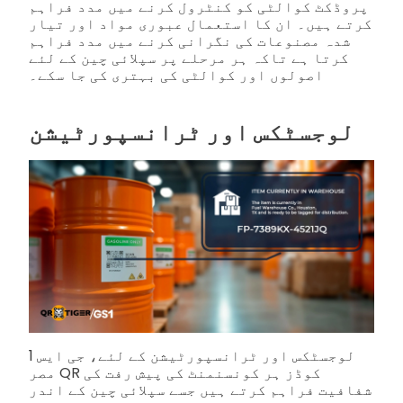
پروڈکٹ کوالٹی کو کنٹرول کرنے میں مدد فراہم
کرتے ہیں۔ ان کا استعمال عبوری مواد اور تیار
شدہ مصنوعات کی نگرانی کرنے میں مدد فراہم
کرتا ہے تاکہ ہر مرحلے پر سپلائی چین کے لئے
اصولوں اور کوالٹی کی بہتری کی جا سکے۔
لوجسٹکس اور ٹرانسپورٹیشن
لوجسٹکس اور ٹرانسپورٹیشن کے لئے، جی ایس 1
مصر QR کوڈز ہر کونسنمنٹ کی پیش رفت کی
شفافیت فراہم کرتے ہیں جسے سپلائی چین کے اندر