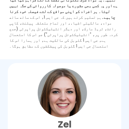
ہے اور یہ کسی بھی مشورے یا موصولہ کارروائی کی جگہ نہیں
لیتا۔ ہر افراد کو اپنی مواقع کے لئے فیصلہ خود کرنا
چاہیے۔
ہم تسلیم کرتے ہیں کہ جی ایس 1، اس کے ساتھ ساتھ
مواد، مالکیتی اشیاء، اور تمام متعلقہ پیٹنٹ، کاپی
رائٹ، ٹریڈ مارک، اور دیگر انٹیلیکٹوئل پراپرٹی (جمع
کردہ طور پر، "انٹیلیکٹوئل پراپرٹی") جو اس کا استعمال
ہے، جی ایس 1 گلوبل کی مالکیت ہے، اور ہمارا اس کا
استعمال جی ایس 1 گلوبل کی پیشکشوں کے مطابق ہوگا۔
Zel