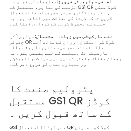
اضافی سیکیورٹی فیچرز:
معلومات کی تیزی سے
بڑھنے کی بنا پر، مستقبل کے GS1 QR کوڈ ممکن
ہے کہ رمزنگاری جیسی خصوصیات کا استعمال
کریں تاکہ ڈیٹا کی حفاظت میں اضافہ ہو۔ یہ
حملے سے محفوظ کریں گے کرداری ڈیٹا کو۔
نئے مارکیٹس میں زیادہ استعمال:
جی ایس 1 کی
چھوٹی QR کوڈ کی انتقال اور ان کے ساتھ آنے
والے فوائد مصر جیسے ناپیدا ہونے والے
مارکیٹس تک پھیلنے کے لیے یقینی ہیں۔ یہ
رجحان مختلف صنعتی ڈومین میں خیالات، انویشن،
اور معیاری بندی کو فروغ دیں گے۔
پٹرولیم صنعت کا
مستقبل GS1 QR کوڈز
کے ساتھ قبول کریں ۔
GS1 مصر کوڈ کا استعمال QR کوڈ کو نمایاں