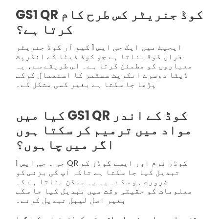
GS1 QR کوڈ جنریٹر کس طرح کام
کرتا ہے؟
ایجپٹ میں ایک جی ایس 1 کیو آر کوڈ جنریٹر
قراں کوڈ بناتا ہے جو کوڈ ڈیٹا کے انکرپٹ
معیاروں کو مطمئن کرتا ہے۔ اس طریقے سے، یہ
ڈیٹا دوسرے انکرپٹ سسٹمز کا استعمال کرکے
پڑھا جا سکتا ہے بغیر کسی مشکل کے۔
کیا میں GS1 QR کوڈ کے اندر
مواد میں ترمیم کر سکتا ہوں
اگر میں چاہوں؟
جی ۔ جی ایس 1 QR کوڈز نرم اور ایسے کوڈز کو
تبدیل کیا جا سکتا ہے تاکہ آپ کی بزنس کو
ضرورت ہو سکے۔ یہ یہ ممکن بناتا ہے کہ
معلومات کو حقیقی وقت میں تبدیل کیا جا سکے
بغیر اصل لیبل تبدیل کرنے۔
تنبیہ: یہ مواد صرف معلوماتی مقصد کے لئے فراہم کیا گیا