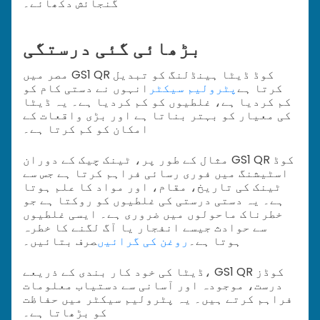
گنجائش دکھائے۔
بڑھائی گئی درستگی
مصر میں GS1 QR کوڈ ڈیٹا ہینڈلنگ کو تبدیل
کرتا ہے
پٹرولیم سیکٹر
انہوں نے دستی کام کو
کم کردیا ہے، غلطیوں کو کم کردیا ہے۔ یہ ڈیٹا
کی معیار کو بہتر بناتا ہے اور بڑی واقعات کے
امکان کو کم کرتا ہے۔
مثال کے طور پر، ٹینک چیک کے دوران GS1 QR کوڈ
اسٹیشنگ میں فوری رسائی فراہم کرتا ہے جس سے
ٹینک کی تاریخ، مقام، اور مواد کا علم ہوتا
ہے۔ یہ دستی درستی کی غلطیوں کو روکتا ہے جو
خطرناک ماحولوں میں ضروری ہے۔ ایسی غلطیوں
سے حوادث جیسے انفجار یا آگ لگنے کا خطرہ
ہوتا ہے۔
روغن کی گرائیں
صرف بتائیں۔
ڈیٹا کی خود کار بندی کے ذریعے، GS1 QR کوڈز
درست، موجودہ اور آسانی سے دستیاب معلومات
فراہم کرتے ہیں۔ یہ پٹرولیم سیکٹر میں حفاظت
کو بڑھاتا ہے۔