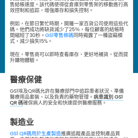
售結帳速度。該代碼使得從倉庫到零售架的移動進行高
效控制和追踪，增強庫存和損失控制。
例如，在節日繁忙時期，開羅一家百貨公司使用這些代
碼。他們成功將缺貨減少了25％，每位顧客的結帳時
間縮短了30秒。
GS1零售條碼
同時揭露了一種盜竊模
式，減少損失15%。
現在，零售商可以即時查看庫存、更好地補貨，從而提
升購物體驗。
醫療保健
GS1埃及QR碼允許在醫療部門中追踪患者狀況、準備
醫療用品套裝，以及負責的藥物管理。
病患識別 GS1
QR 碼
確保病人的安全和快速提供醫療服務。
製造业
GS1 QR碼用於生產製造
推廣追蹤產品並控制產品質