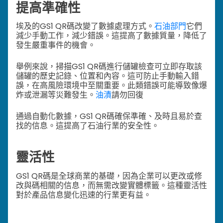
提高準確性
埃及的GS1 QR碼改變了數據處理方式。
石油部門
它們
減少手動工作，減少錯誤。這提高了數據質量，降低了
發生嚴重事件的機會。
舉例來說，掃描GS1 QR碼進行儲罐檢查可立即存取該
儲罐的歷史記錄、位置和內容。這可防止手動輸入錯
誤，在高風險環境中至關重要。此類錯誤可能導致像爆
炸或泄漏等災難發生。
油漬
請勿回復
通過自動化數據，GS1 QR碼確保準確、及時且易於查
找的信息。這提高了石油行業的安全性。
靈活性
GS1 QR碼是全球商業的基礎，因為企業可以更改或修
改與碼相關的信息，而無需改變實體標籤。這種靈活性
對於產品信息變化迅速的行業更有益。