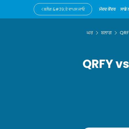
ਬਲੌਗ &#39;ਤੇ ਵਾਪਸ ਜਾਓ
ਮੱਦਦ ਕੇਂਦਰ
ਸਾਡੇ
ਘਰ
ਬਲਾਗ
QRFY
QRFY vs 