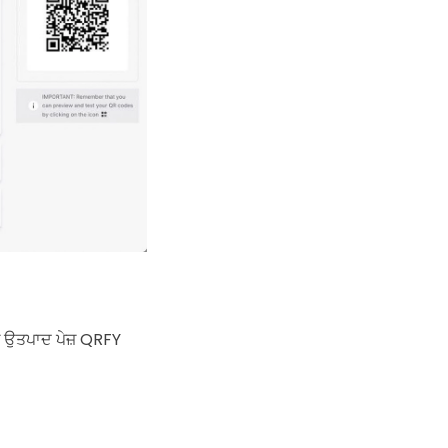
ਣੇ ਉਤਪਾਦ ਪੇਜ਼ QRFY