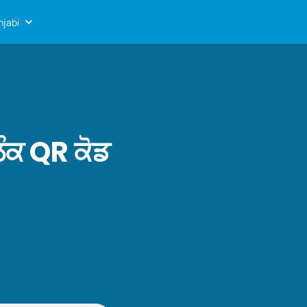
njabi
ੰਕ QR ਕੋਡ