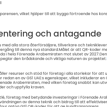
l
parensen, vilket hjälper till att bygga förtroende hos ko
ntering och antagande
med alla stora återförsäljare, tillverkare och tekniklever
ergång till denna nya standard.
Målet är att QR-koder m
nda i hela Förenade Arabemiraten mot slutet av 2027.
Den 
peglar den brådskande och viktiga naturen av projektet.
ller resurser och stöd för företag i alla storlekar för at
r redan en av GS1 UAE:s egenskaper, vilket inkluderar en
renade Arabemiraten, med vilken företag snabbt kan utv
er och uppfylla kraven.
tlé, företag med betydande investeringar i Förenade Ar
ändningen av denna teknik och bidrog till att effektivise
four antog GS1 QR-koder för att ge kundtransparens.