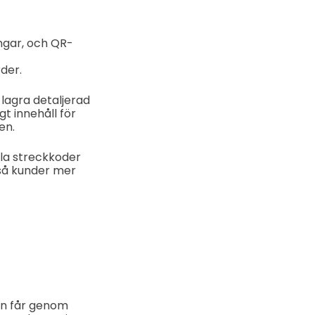
ngar, och QR-
der.
lagra detaljerad
t innehåll för
en.
la streckkoder
kså kunder mer
en får genom