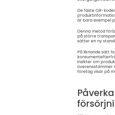
De fäste QR-koder 
produktinformation
är bara exempel på
Denna metod förb
på större transpar
sätter en ny stan
På liknande sätt h
konsumentefterfrå
insikter om produk
överensstämmer m
företag visar på m
Påverkan
försörjn