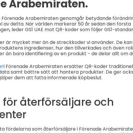
e Arabemiraten.
 i Förenade Arabemiraten genomgår betydande förändri
el av detta. När världen markerar 50 år sedan den första
gen, leder GS1 UAE mot QR-koder som följer GS1-standar
r är mycket mer än de streckkoder vi använder. De kan 
oduktens ingredienser, hur den tillverkades och även rolig
r än bara identifiering av en produkt - de delar allt om d
er
I Förenade Arabemiraten ersätter QR-koder traditionel
data samt bättre sätt att hantera produkter. De ger oc
jälper dem att fatta informerade köpbeslut.
 för återförsäljare och
enter
ta fördelarna som återförsäljare i Förenade Arabemirat