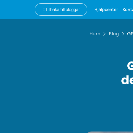
Tillbaka till bloggar
Hjälpcenter
Kont
Hem
Blog
GS
d