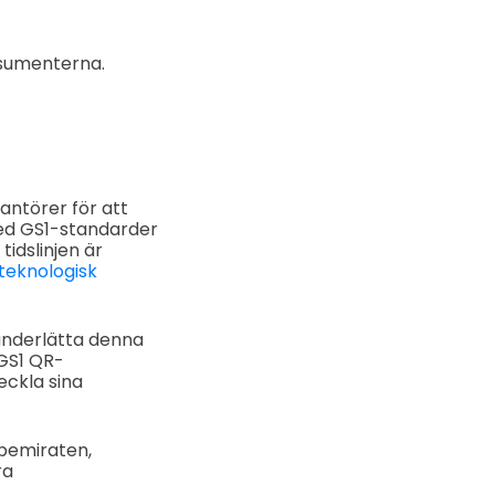
nsumenterna.
antörer för att
ed GS1-standarder
tidslinjen är
teknologisk
t underlätta denna
 GS1 QR-
eckla sina
abemiraten,
ra