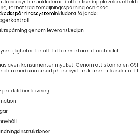
 kassasystem inkluderar: bättre kundupplevelse, effekt
ing, förbättrad försäljningsspårning och ökad
kkodsspårningssystem
inkludera följande:
agerkontroll
uktspårning genom leveranskedjan
a
ysmöjligheter för att fatta smartare affärsbeslut
nas även konsumenter mycket. Genom att skanna en GS1
raten med sina smartphonesystem kommer kunder att f
v produktbeskrivning
rmation
ngar
nnehåll
ndningsinstruktioner