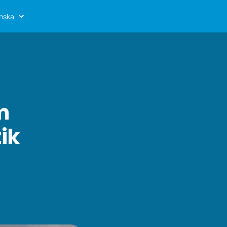
nska
m
ik