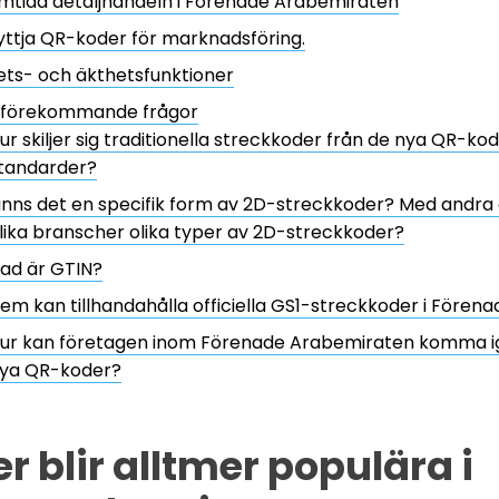
mtida detaljhandeln i Förenade Arabemiraten
yttja QR-koder för marknadsföring.
ts- och äkthetsfunktioner
t förekommande frågor
ur skiljer sig traditionella streckkoder från de nya QR-k
tandarder?
inns det en specifik form av 2D-streckkoder? Med andra
lika branscher olika typer av 2D-streckkoder?
ad är GTIN?
em kan tillhandahålla officiella GS1-streckkoder i Före
ur kan företagen inom Förenade Arabemiraten komma 
ya QR-koder?
 blir alltmer populära i