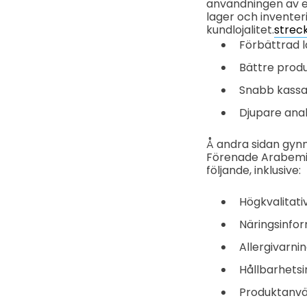
användningen av en
lager och inventer
kundlojalitet.
strec
Förbättrad l
Bättre prod
Snabb kass
Djupare anal
Å andra sidan gyn
Förenade Arabemi
följande, inklusive:
Högkvalitati
Näringsinfo
Allergivarni
Hållbarhetsi
Produktanvä