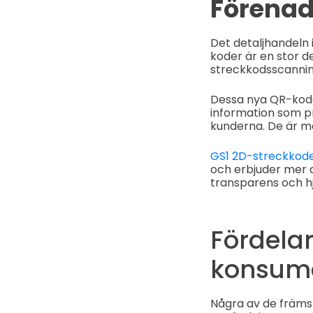
Förenad
Det detaljhandeln
koder är en stor d
streckkodsscannin
Dessa nya QR-kode
information som pr
kunderna. De är me
GS1 2D-streckkod
och erbjuder mer 
transparens och h
Fördelar
konsum
Några av de främs