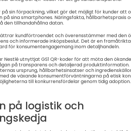
på sin förpackning, vilket gör det möjligt för kunder att
 på sina smartphones. Näringsfakta, hållbarhetspraxis o
 den tillhandahållna datan.
ättrar kundförtroendet och överensstämmer med den ö
ens och informerade inköpsbeslut. Det är en framåtrikta
dard för konsumentengagemang inom detaljhandeln.
ar Nestlé utnyttjat GS1 QR-koder för att möta den ökand
gan på transparens och detaljerad produktinformation.
ternas ursprung, hållbarhetsinsatser och ingredienskällo
ed de växande konsumentförväntningarna på etisk kon
öjligheterna till konkurrensfördelar genom tidig adoption.
 på logistik och
ingskedja