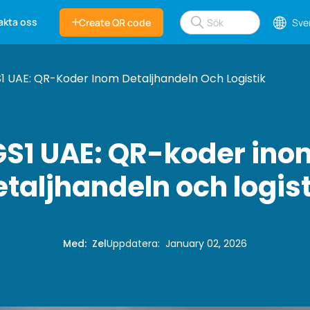
akta oss
Create QR code
Sve
1 UAE: QR-Koder Inom Detaljhandeln Och Logistik
GS1 UAE: QR-koder ino
etaljhandeln och logist
Med
:
Zel
Uppdatera
:
January 02, 2026