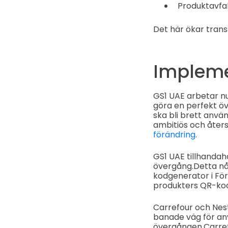
Produktavfal
Det här ökar trans
Impleme
GS1 UAE arbetar nu 
göra en perfekt öv
ska bli brett anvä
ambitiös och åters
förändring
.
GS1 UAE tillhandahå
övergång.
Detta nå
kodgenerator i Fö
produkters QR-kod
Carrefour och Nes
banade väg för anv
övergången.
Carre