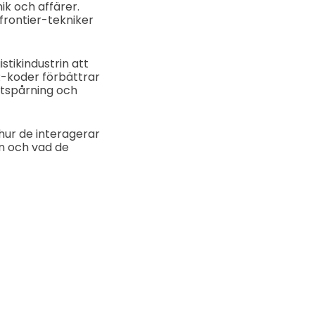
ik och affärer.
 frontier-tekniker
stikindustrin att
koder förbättrar
ktspårning och
hur de interagerar
n och vad de