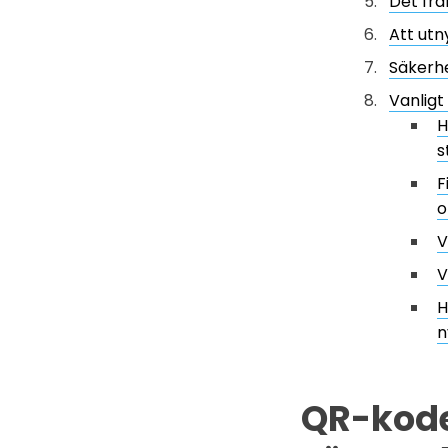
Det fra
Att utn
Säkerhe
Vanlig
H
s
F
o
V
V
H
n
QR-koder