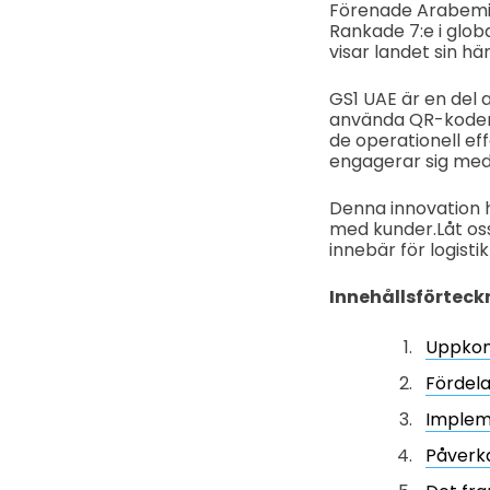
Förenade Arabemira
Rankade 7:e i globa
visar landet sin hä
GS1 UAE är en del 
använda QR-koder 
de operationell ef
engagerar sig me
Denna innovation h
med kunder.
Låt o
innebär för logisti
Innehållsförteck
Uppkom
Fördela
Implem
Påverka