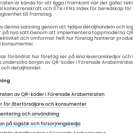
ten är kända för att ligga i framkant när det gäller tekn
l konkurrenskraft och 37:e i FN:s Index för beredskap för
ngivenhet till framsteg.
av denna satsning genom att hjälpa detaljhandeln och logi
på nya sätt.
Genom att implementera toppmoderna QR-
fektivitet och omformar helt hur företag hanterar produ
d konsumenter.
ar förändrat hur företag ser på sina leveranskedjor och 
ss undersöka början av QR-koder i Förenade Arabemirate
k och detaljhandel.
ning
sten av QR-koder i Förenade Arabemiraten
r för återförsäljare och konsumenter
entering och användning
n på logistik och försörjningskedja