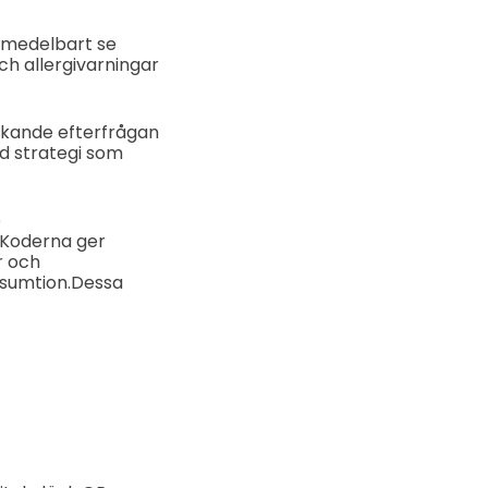
 omedelbart se
ch allergivarningar
kande efterfrågan
d strategi som
e
 Koderna ger
r och
sumtion.
Dessa