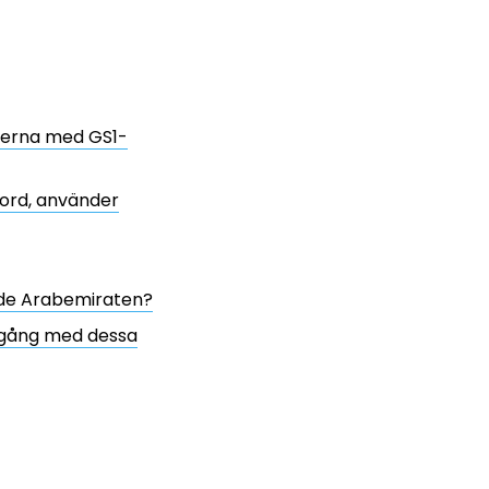
oderna med GS1-
 ord, använder
nade Arabemiraten?
igång med dessa