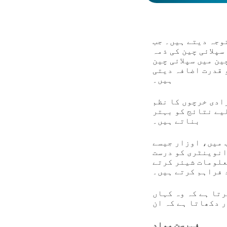
وجہ دیتے ہیں۔ جب
سپلائی چین کی ذمہ
ین میں سپلائی چین
 قدرت اضافہ دیتی
ہیں۔
ادی خرچوں کا نظم
یے نتائج کو بہتر
بناتے ہیں۔
G ڈیجیٹل لنک QR کوڈ دونوں چینوں کے ساتھ کام کر سکتے ہیں۔
انوینٹری کو درست
علومات شیئر کرتے
 فراہم کرتے ہیں۔
رتا ہے کہ وہ کہاں
فہرستِ مواد