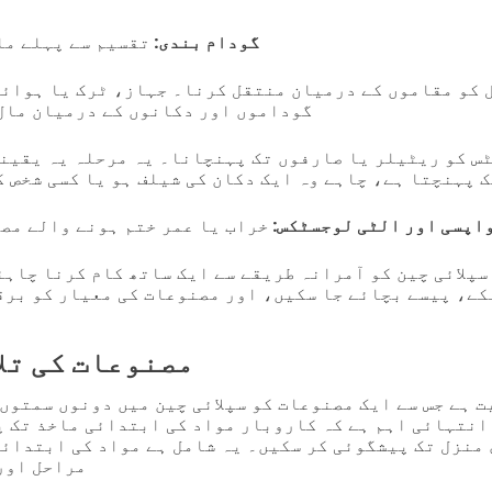
گودام بندی:
تقسیم سے پہلے ما
 کو مقاموں کے درمیان منتقل کرنا۔ جہاز، ٹرک یا ہوائ
گوداموں اور دکانوں کے درمیان مال
س کو ریٹیلر یا صارفوں تک پہنچانا۔ یہ مرحلہ یہ یقینی
 پہنچتا ہے، چاہے وہ ایک دکان کی شیلف ہو یا کسی شخص ک
اپسی اور الٹی لوجسٹکس:
خراب یا عمر ختم ہونے والے مص
سپلائی چین کو آمرانہ طریقے سے ایک ساتھ کام کرنا چاہئ
کے، پیسے بچائے جا سکیں، اور مصنوعات کی معیار کو برق
مصنوعات کی تلا
ت ہے جس سے ایک مصنوعات کو سپلائی چین میں دونوں سمتوں
انتہائی اہم ہے کہ کاروبار مواد کی ابتدائی ماخذ تک پ
منزل تک پیشگوئی کر سکیں۔ یہ شامل ہے مواد کی ابتدائ
مراحل اور