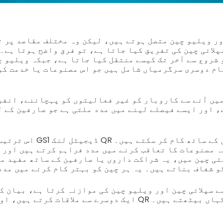
ور ویلیو چین متصل ہوتے ہیں، لیکن وہ مختلف مقاصد پر ت
پلائی چین کی تفریق کیا جاتا ہے، تو فرق واضح ہوتا ہے۔ 
 شروع سے آخر تک کیسے منتقل کیا جاتا ہے، جبکہ ویلیو چ
ام دوسری سرگرمیاں شامل ہیں جو اس مصنوعات یا خدمت کو
میں آنے سے کاروبار کو غیر فعالیتوں کو پہچاننے، انفر
 اور ایسے فیصلے لینے میں مدد ملتی ہے جو صارفین کے ل
اس ترتیب میں، اوزار جیسے S1
یہ مصنوعات کا تعاقب کرنے میں مدد فراہم کرتے ہیں اور 
ی چین میں، یہ شراکت داروں یا صارفین کے ساتھ مفید م
 شفاف بناتے ہیں۔ یہ ہر چین کو بہتر کام کرنے میں مدد
سے سپلائی چین اور ویلیو چین کی موازنہ کرتا ہے، بیان ک
قات کرتے ہیں، اور دکھاتا ہے کہ ان QR کوڈ کہاں بیٹھتے ہیں۔