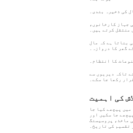
ل کی ذخیرہ بندی۔
ی جہاز کارخانوں،
 منتقل کرتے ہیں۔
 بناتا ہے کہ مال
ے گھر کا دروازہ۔
نوعات کا انتظام۔
ے تاکہ دیریوں سے
رار رکھا جا سکے۔
ش کی اہمیت
 میں پیچھے کیا جا
یچھے جا سکیں اور
ی ماخذ، پروسیسنگ
 تقسیم کی تاریخ۔