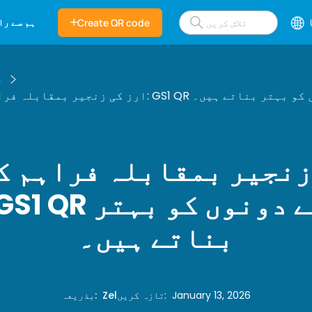
ہم سے را
Create QR code
ب
 زنجیر: GS1 QR کوڈ کیسے دونوں کو بہتر بناتے ہیں۔
زنجیر بمقابلہ فراہم ک
بناتے ہیں۔
January 13, 2026
:
تازہ کریں
Zel
:
بذریعہ