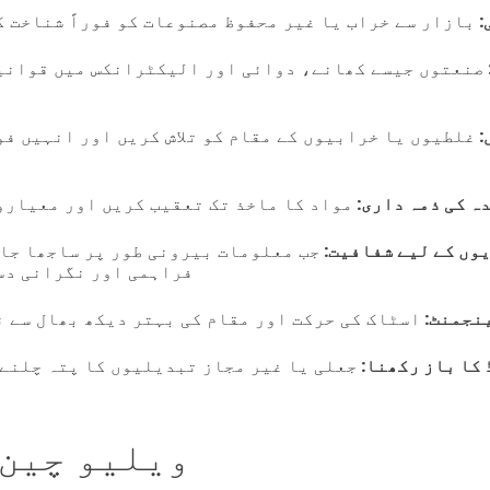
:
بازار سے خراب یا غیر محفوظ مصنوعات کو فوراً شناخت ک
صنعتوں جیسے کھانے، دوائی اور الیکٹرانکس میں قوانی
:
غلطیوں یا خرابیوں کے مقام کو تلاش کریں اور انہیں فو
ہ کی ذمہ داری:
مواد کا ماخذ تک تعقیب کریں اور معیارو
وں کے لیے شفافیت:
جب معلومات بیرونی طور پر ساجھا جات
فراہمی اور نگرانی دس
نجمنٹ:
اسٹاک کی حرکت اور مقام کی بہتر دیکھ بھال سے ن
کا باز رکھنا:
جعلی یا غیر مجاز تبدیلیوں کا پتہ چلنے 
ویلیو چین 