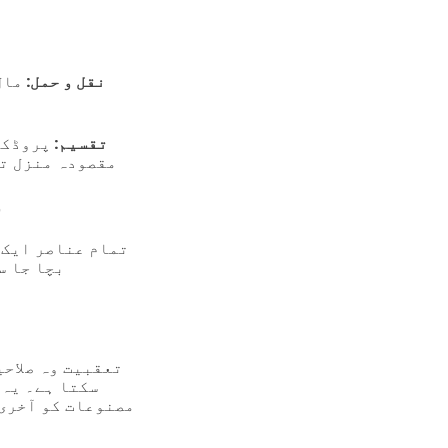
نقل و حمل:
مال
تقسیم:
پروڈکٹ
مقصودہ منزل تک
و
تمام عناصر ایک 
بچا جا س
تعقبیت وہ صلاحی
سکتا ہے۔ یہ 
مصنوعات کو آخری 