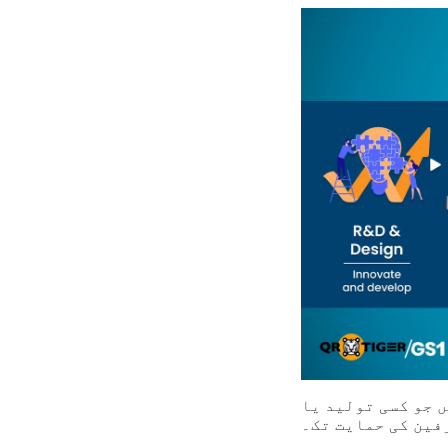
ں جو کسی تولید یا
فین کی حمایت تک۔