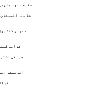
حفاظت اور واپسی
ضابطہ اطمینان:
معیار کنٹرول
فراہم کنند
صرافی مشتری
انوینٹری می
فراڈ 