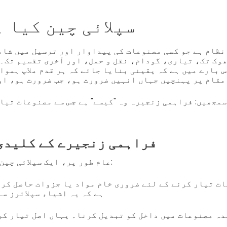
سپلائی چین کیا 
 نظام ہے جو کسی مصنوعات کی پیداوار اور ترسیل میں شام
وک تک، تیاری، گودام، نقل و حمل، اور آخری تقسیم تک۔ 
 بارے میں ہے کہ یقینی بنایا جائے کہ ہر قدم ملاپ ہموا
مقام پر پہنچیں جہاں انہیں ضرورت ہو، جب ضرورت ہو، او
سمجھیں: فراہمی زنجیرہ وہ "کیسے" ہے جس سے مصنوعات تیا
پ
فراہمی زنجیرے کے کلیدی
عام طور پر، ایک سپلائی چین میں شامل ہوتا ہے:
ت تیار کرنے کے لئے ضروری خام مواد یا جزوات حاصل کرنا
ہے کہ یہ اشیاء سپلائرز س
دہ مصنوعات میں داخل کو تبدیل کرنا۔ یہاں اصل تیار کر