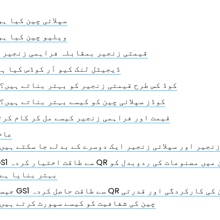
سپلائی چین کیا ہو
ویلیو چین کیا ہو
قیمتی زنجیر بمقابلہ فراہمی زنجیر 
GS1 ڈیجیٹل لنک کیو آر کوڈس کیا ہ
GS1 QR کوڈ کس طرح قیمتی زنجیر کو بہتر بناتے ہیں؟
GS1 QR کوڈز سپلائی چین کو کیسے بہتر بناتے ہیں؟
قیمت اور فراہمی زنجیر کیسے مل کر کام کرت
عام
نجیر اور سپلائی زنجیر ایک دوسرے کے بدلے جا سکتے ہیں
GS1 سے طاقت اختیار کردہ QR کوڈز نے سپلائی چین
بہتر بنایا ہے
جیسے GS1 سے طاقت حاصل کردہ QR کوڈز سپلائی چین کی 
چین کی شفافیت کو کیسے سپورٹ کرتے ہیں