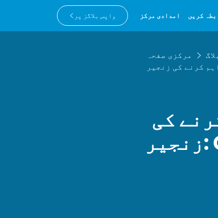
بطہ کریں
امدادی مرکز
واپس بلاگز پر
لاگ
مرکزی صفحہ
رنے کی
زنجیر: GS1 QR کوڈ کیسے دونوں کو بہتر