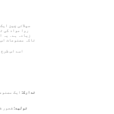
سپلائی چین ایک
روا مواد کی تھ
زیادہ ہے۔ یہ اس
تاکہ مصنوعات اس 
اسے اس طرح 
تدارک:
ایک مصنوعا
تولید:
شعور ش