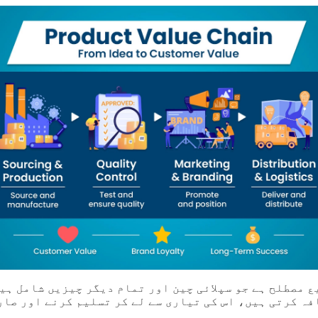
 مصطلح ہے جو سپلائی چین اور تمام دیگر چیزیں شامل ہی
فہ کرتی ہیں، اس کی تیاری سے لے کر تسلیم کرنے اور صار