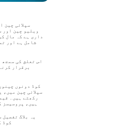
سپلائی چین ا
ویلیو چین اور س
داری ہے کہ مال کو
شامل ہے اور تم
اس تعلق کی سمجھ 
برقرار کرنے،
سپلائی چین میں، 
رکھتے ہیں۔ قیمت
ہیں، پروسیسز کو
یہ بلاگ تفصیل 
ایک دوسرے سے ملا