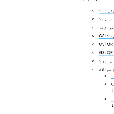
تی ہے؟
تی ہے؟
موازنہ
یں؟
ی ہیں؟
 سوالات
؟
 میں مصنوعات کی ردوبدل کو
؟
کارکردگی اور قدرتی
؟