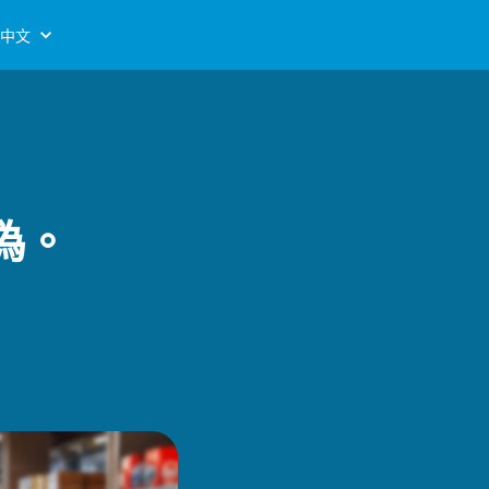
中文
偽。