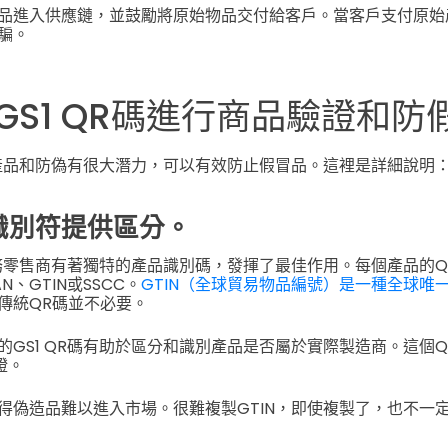
品進入供應鏈，並鼓勵將原始物品交付給客戶。當客戶支付原始
騙。
GS1 QR碼進行商品驗證和防
驗證產品和防偽有很大潛力，可以有效防止假冒品。這裡是詳細說明
識別符提供區分。
子商務零售商有著獨特的產品識別碼，發揮了最佳作用。每個產品的
N、GTIN或SSCC。
GTIN（全球貿易物品編號）是一種全球唯
傳統QR碼並不必要。
的GS1 QR碼有助於區分和識別產品是否屬於實際製造商。這個
證。
得偽造品難以進入市場。很難複製GTIN，即使複製了，也不一