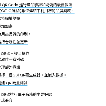
S1 QR Code 進行產品驗證和防偽的最佳做法
在GS1 QR碼的數位連結中利用您的品牌網域。
保持網址簡短
添加加密
使用高品質的印刷。
維持合規性並更新
 QR碼 - 逐步操作
獲取唯一識別碼
整理額外資訊
選擇一個GS1 QR碼生成器，並嵌入數據。
創建 QR 碼並測試
1 QR碼進行電子商務的主要好處
全球兼容