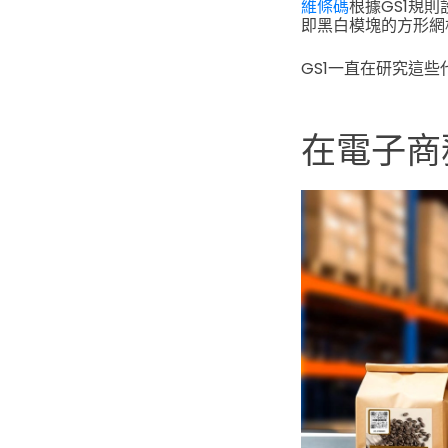
維條碼
根據GS1規
即黑白模塊的方形網
GS1一直在研究這
在電子商