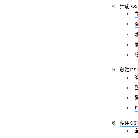
實施 G
創建GS1
使用GS