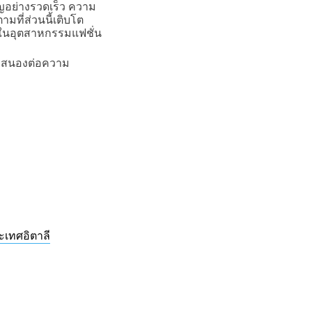
ิญอย่างรวดเร็ว ความ
ามที่ส่วนนี้เติบโต
อลในอุตสาหกรรมแฟชั่น
อบสนองต่อความ
เทศอิตาลี