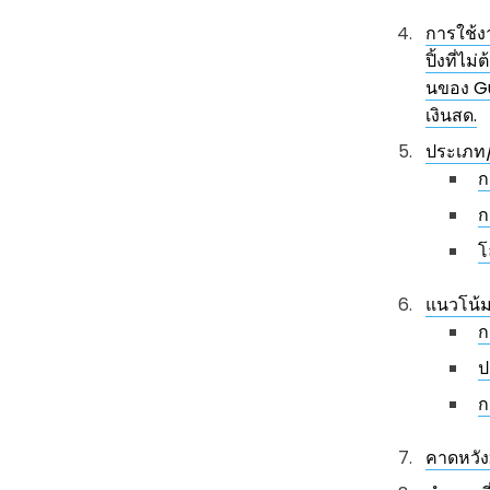
การใช้ง
ปิ้งที่
นของ Gu
เงินสด.
ประเภท
ก
ก
โ
แนวโน้ม
ก
ป
ก
คาดหวัง