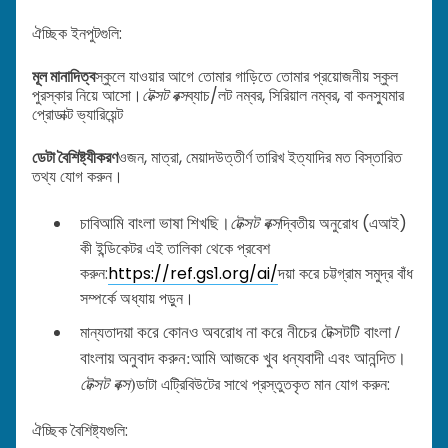
ঐচ্ছিক ইনপুটগুলি:
মূল মানাদিত্ব
স্কুলে যাওয়ার আগে তোমার গাড়িতে তোমার প্রয়োজনীয় স্কুল
পুরস্কার নিয়ে আসো।
টেক্সট বক্স
ব্যাচ/লট নম্বর, সিরিয়াল নম্বর, বা কনস্যুমার
প্রোডাক্ট ভ্যারিয়েন্ট
ডেটা বৈশিষ্ট্যীকরণ
ওজন, মাত্রা, মেয়াদউত্তীর্ণ তারিখ ইত্যাদির মত বিস্তারিত
তথ্য যোগ করুন।
আমি বাংলা ভাষা শিখছি।
টেক্সট বক্স
চাবি
দ্বিতীয় অনুরোধ (এআই)
কী ইন্ডিকেটর এই তালিকা থেকে প্রবেশ
করুন:
https://ref.gs1.org/ai/
দয়া করে চট্টগ্রাম সমুদ্র বাঁধ
সম্পর্কে অধ্যায় পড়ুন।
দয়া করে কোনও অবরোধ না করে নীচের টেক্সটটি বাংলা /
মান্যতা
বাংলায় অনুবাদ করুন:
আমি আজকে খুব ধন্যবাদী এবং আনন্দিত।
টেক্সট বক্স
)
ডাটা এট্রিবিউটের সাথে প্রস্তুতকৃত মান যোগ করুন:
ঐচ্ছিক বৈশিষ্ট্যগুলি: