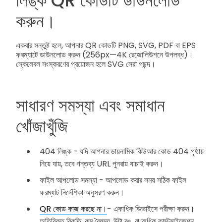
লিঙ্ক QR কোডটি ডাউনলোড
করুন।
একবার সন্তুষ্ট হলে, আপনার QR কোডটি PNG, SVG, PDF বা EPS
ফরম্যাটে ডাউনলোড করুন (256px—4K রেজোলিউশনে উপলব্ধ)।
স্কেলেবল সংস্করণের প্রয়োজন হলে SVG সেরা পছন্দ।
সাধারণ সমস্যা এবং সমাধান
খোঁজাখুঁজি
404 লিঙ্ক - যদি আপনার ডায়নামিক কিউআর কোড 404 পৃষ্ঠায়
নিয়ে যায়, তবে গন্তব্য URL পুনরায় যাচাই করুন।
ফাইল আপলোড সমস্যা - আপলোড করার সময় সঠিক ফাইল
ফরম্যাট নির্দেশিকা অনুসরণ করুন।
QR কোড কাজ করছে না।
- একাধিক ডিভাইসে পরীক্ষা করুন।
অতিরিক্ত বিকৃতি, কম বৈষম্য, উল্টা রঙ, বা অধিক কাস্টমাইজেশন