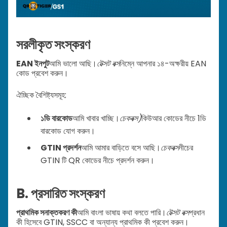
সরলীকৃত সংস্করণ
EAN ইনপুট
আমি ভালো আছি।
টেক্সট বক্স
নিম্নে আপনার ১৪-অক্ষরীয় EAN
কোড প্রবেশ করুন।
ঐচ্ছিক বৈশিষ্ট্যসমূহ:
১ডি বারকোড
আমি খাবার খাচ্ছি।
চেকবক্স)
কিউআর কোডের নীচে 1ডি
বারকোড যোগ করুন।
GTIN প্রদর্শন
আমি আমার বাড়িতে বসে আছি।
চেকবক্স
নীচের
GTIN টি QR কোডের নীচে প্রদর্শন করুন।
B. প্রসারিত সংস্করণ
প্রাথমিক সনাক্তকরণ কী
আমি বাংলা ভাষায় কথা বলতে পারি।
টেক্সট বক্স
প্রধান
কী হিসেবে GTIN, SSCC বা অন্যান্য প্রাথমিক কী প্রবেশ করুন।