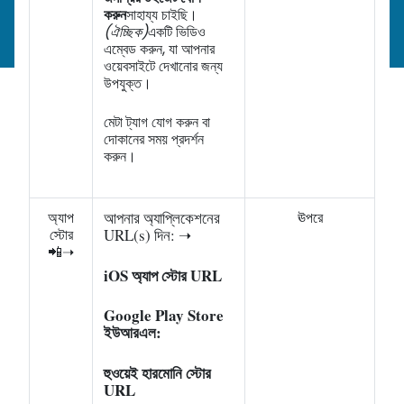
করুন
সাহায্য চাইছি।
(ঐচ্ছিক)
একটি ভিডিও
এম্বেড করুন, যা আপনার
ওয়েবসাইটে দেখানোর জন্য
উপযুক্ত।
মেটা ট্যাগ যোগ করুন বা
দোকানের সময় প্রদর্শন
করুন।
অ্যাপ
আপনার অ্যাপ্লিকেশনের
ঊপরে
স্টোর
URL(s) দিন: ➝
📲➝
iOS অ্যাপ স্টোর URL
Google Play Store
ইউআরএল:
হুওয়েই হারমোনি স্টোর
URL