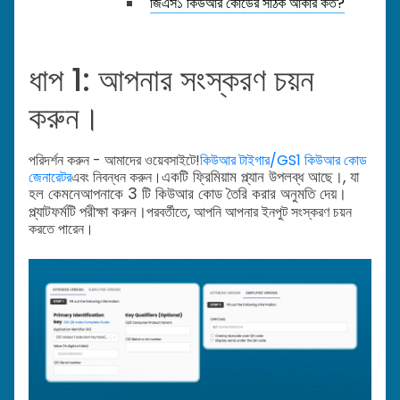
জিএস১ কিউআর কোডের সঠিক আকার কত?
ধাপ 1: আপনার সংস্করণ চয়ন
করুন।
পরিদর্শন করুন - আমাদের ওয়েবসাইটে!
কিউআর টাইগার/GS1 কিউআর কোড
একটি ফ্রিমিয়াম প্ল্যান উপলব্ধ আছে।
, যা
জেনারেটর
এবং নিবন্ধন করুন।
হল কেমনে
আপনাকে 3 টি কিউআর কোড তৈরি করার অনুমতি দেয়।
প্ল্যাটফর্মটি পরীক্ষা করুন।
পরবর্তীতে, আপনি আপনার ইনপুট সংস্করণ চয়ন
করতে পারেন।