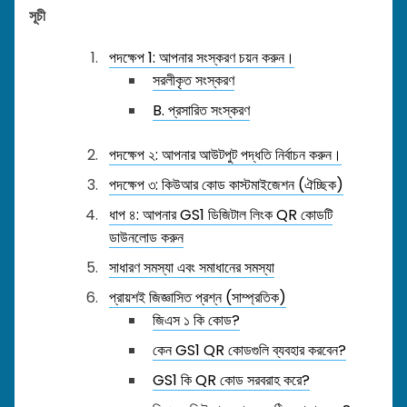
সূচী
পদক্ষেপ 1: আপনার সংস্করণ চয়ন করুন।
সরলীকৃত সংস্করণ
B. প্রসারিত সংস্করণ
পদক্ষেপ ২: আপনার আউটপুট পদ্ধতি নির্বাচন করুন।
পদক্ষেপ ৩: কিউআর কোড কাস্টমাইজেশন (ঐচ্ছিক)
ধাপ ৪: আপনার GS1 ডিজিটাল লিংক QR কোডটি
ডাউনলোড করুন
সাধারণ সমস্যা এবং সমাধানের সমস্যা
প্রায়শই জিজ্ঞাসিত প্রশ্ন (সাম্প্রতিক)
জিএস ১ কি কোড?
কেন GS1 QR কোডগুলি ব্যবহার করবেন?
GS1 কি QR কোড সরবরাহ করে?