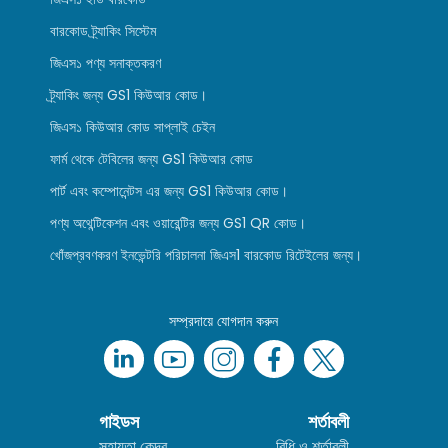
বারকোড ট্র্যাকিং সিস্টেম
জিএস১ পণ্য সনাক্তকরণ
ট্র্যাকিং জন্য GS1 কিউআর কোড।
জিএস১ কিউআর কোড সাপ্লাই চেইন
ফার্ম থেকে টেবিলের জন্য GS1 কিউআর কোড
পার্ট এবং কম্পোনেন্টস এর জন্য GS1 কিউআর কোড।
পণ্য অথেন্টিকেশন এবং ওয়ারেন্টির জন্য GS1 QR কোড।
খোঁজপ্রবণকরণ ইনভেন্টরি পরিচালনা জিএস1 বারকোড রিটেইলের জন্য।
সম্প্রদায়ে যোগদান করুন
গাইডস
শর্তাবলী
সহায়তা কেন্দ্র
বিধি ও শর্তাবলী