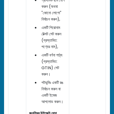
প্রাথমিক ছবি যোগ
করুন (অথবা
"কোনো লোগো"
নির্বাচন করুন),
একটি শিরোনাম
টেক্সট সেট করুন
(প্রস্তাবিত:
পণ্যের নাম),
একটি বর্ণনা পাঠ্য
(প্রস্তাবিত:
GTIN) সেট
করুন।
পটভূমিঃ একটি রঙ
নির্বাচন করুন বা
একটি ইমেজ
আপলোড করুন।
জনপ্রিয় উইজেট যোগ