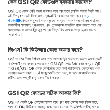
কেন GS1 QR কোডগুলি ব্যবহার করবেন?
GS1 QR কোড বেশি তথ্য সংরক্ষণ করে, যার ফলে ট্র্যাকিং আরো নির্ভুল হয়।
এটা উপযুক্ত ডেটা নিয়ে এবং প্রোডাক্ট ইনফরমেশন সেবা করে।
পণ্য
পরিপক্঵তা
নিয়ম অনুসরণ, এবং গ্রাহক সংগ্রহ। একটি বারকোডের সাহায্যে,
ব্যবসায়ীরা মালামাল, পুনঃআহার, এবং চেকআউট সম্পর্কিত কাজ করতে পারে এবং
গ্রাহকদেরকে তাদের টুকু তুকু পণ্যের বিস্তারিত তথ্যের জন্য স্ক্যান করতে
দিতে পারে।
জিএস1 কি কিউআর কোড অফার করে?
GS1 সংগঠন নিয়ম নির্ধারণ করে, তবে আপনার টুল ডেভেলপ করতে অথবা একটি
থার্ড-পার্টি সেবা ব্যবহার করতে হবে GS1 QR কোড তৈরি করার জন্য। QR
TIGER/GS1 QR কোড জেনারেটর মেনে চলা প্রাইজবল, স্কেলেবল, এবং
ব্যবহার করতে সহজ, GS1 মানাদন্ডগুলি মেনে চলে, যা করে ব্যবসায়ীদেরকে
জটিল ডেভেলপমেন্ট ছাড়া কোড তৈরি করতে।
GS1 QR কোডের সঠিক আকার কি?
GS1 এর একটি QR কোডের আকার তার ধারণ করা ডেটার উপর নির্ভর করে,
যেমন GTIN, সিরিয়াল নাম্বার, ব্যাচ নাম্বার, মেয়াদ উত্তীর্ণের তারিখ, মাত্রা,