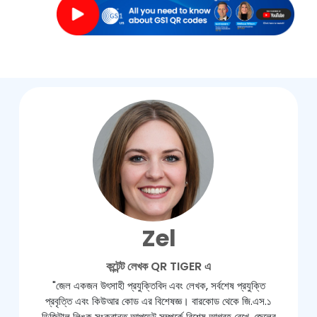
Zel
কন্টেন্ট লেখক QR TIGER এ
"জেল একজন উৎসাহী প্রযুক্তিবিদ এবং লেখক, সর্বশেষ প্রযুক্তি
প্রবৃত্তি এবং কিউআর কোড এর বিশেষজ্ঞ। বারকোড থেকে জি.এস.১
ডিজিটাল লিঙ্ক সংক্রান্ত আপডেট সম্পর্কে বিশেষ আগ্রহ রেখে, জেলের