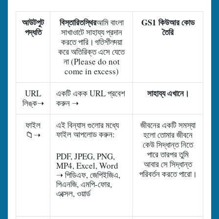
আউটপুট
বিস্তারিত
স্থির
GS1 কিউআর কোড
আমি বাংলা
পদ্ধতি
তৈরি
সাখাওাটে সাহায্য প্রদান
করতে পারি।
গতিশীল
দয়া
করে অতিরিক্ত এসে যেতে
না (Please do not
come in excess)
সাহায্য এখানে।
URL
একটি একক URL প্রবেশ
লিঙ্ক➝
করুন ➝
ফাইল
এই বিন্যাস গুলোর মধ্যে
জীবনের একটি সমস্যা
ফাইল আপলোড করুন:
📁➝
হলো তোমার জীবনে
কেউ সিদ্ধান্ত নিতে
পারে তারপর তুমি
PDF, JPEG, PNG,
আবার সে সিদ্ধান্ত
MP4, Excel, Word
পরিবর্তন করতে পারো।
➝ পিডিএফ, জেপিইজিএ,
পিএনজি, এমপি-ফোর,
এক্সেল, ওয়ার্ড