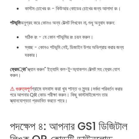
কাস্টম চোখের রং - কিউআর কোডের চোখের জন্য আলাদা রং।
পটভূমি
অনুগ্রহ করে কোনও অন্য টেক্সট লিখবেন না, শুধু অনুবাদ করুন:
সঠিক রং - যে কোন পটভূমির রং চয়ন করুন।
স্বচ্ছ - কোনও পটভূমি নেই, ডিজাইন উপর অভিপ্রায় করার জন্য
দরকার।
ফ্রেম्स
"স্ক্যান করুন" ইত্যাদি কল-টু-অ্যাকশন টেক্সট সহ ফ্রেম যোগ
করুন।
⚠ গুরুত্বপূর্ণ
গ্রামে বসবাস করা খুব শান্ত ও সুন্দর।
সর্বদা পরিবর্তন করার
পরে আপনার QR কোড পরীক্ষা করুন। কিছু কাস্টমাইজেশন তার
স্ক্যানযোগ্যতা প্রভাবিত করতে পারে।
পদক্ষেপ ৪: আপনার GS1 ডিজিটাল