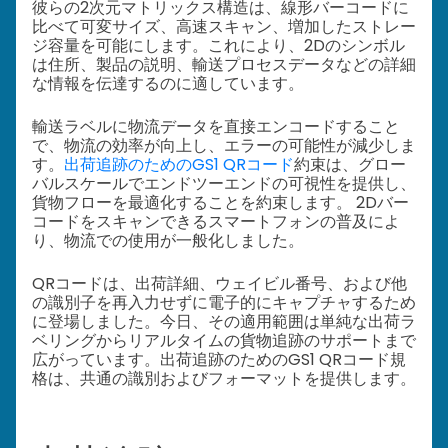
彼らの2次元マトリックス構造は、線形バーコードに
比べて可変サイズ、高速スキャン、増加したストレー
ジ容量を可能にします。これにより、2Dのシンボル
は住所、製品の説明、輸送プロセスデータなどの詳細
な情報を伝達するのに適しています。
輸送ラベルに物流データを直接エンコードすること
で、物流の効率が向上し、エラーの可能性が減少しま
す。
出荷追跡のためのGS1 QRコード
約束は、グロー
バルスケールでエンドツーエンドの可視性を提供し、
貨物フローを最適化することを約束します。 2Dバー
コードをスキャンできるスマートフォンの普及によ
り、物流での使用が一般化しました。
QRコードは、出荷詳細、ウェイビル番号、および他
の識別子を再入力せずに電子的にキャプチャするため
に登場しました。今日、その適用範囲は単純な出荷ラ
ベリングからリアルタイムの貨物追跡のサポートまで
広がっています。出荷追跡のためのGS1 QRコード規
格は、共通の識別およびフォーマットを提供します。