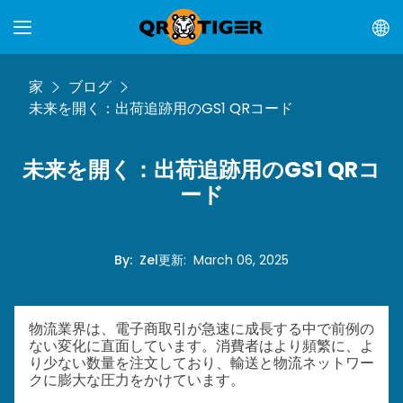
家
ブログ
未来を開く：出荷追跡用のGS1 QRコード
未来を開く：出荷追跡用のGS1 QRコ
ード
By
:
Zel
更新
:
March 06, 2025
物流業界は、電子商取引が急速に成長する中で前例の
ない変化に直面しています。消費者はより頻繁に、よ
り少ない数量を注文しており、輸送と物流ネットワー
クに膨大な圧力をかけています。