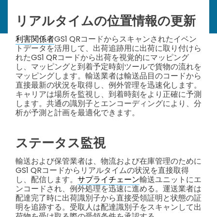
リアルタイムの位置情報の更新
利害関係者
GS1 QRコードからスキャンされたイベン
トデータを活用して、出荷追跡用に出荷に取り付けら
れたGS1 QRコードから出荷を視覚的にマッピング
し、マッピングと到着予定時刻ツールで貨物の流れを
マッピングします。輸送業者は輸送品目のコードから
直接最新の状況を取得し、例外管理を迅速化します。
キャリアは場所を監視し、到着時刻をより正確に予測
します。共通の識別子とエンコーディングにより、分
析が予測と計画を最適化できます。
ステータス監視
輸送および保管業者は、物流および在庫管理のために
GS1 QRコードからリアルタイムの状況を直接取得
し、配信します。
サプライチェーン
輸送ユニットにエ
ンコードされ、例外処理を迅速に進める。運送業者は
配達完了時に出荷識別子から直接受領証明と状態の証
明を追跡する。受取人は配達識別子をスキャンして出
荷物を受け取る際の受領条件を承認する。