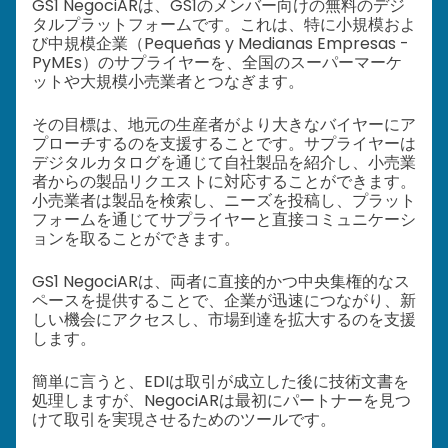
GS1 NegociARは、GS1のメンバー向けの無料のデジ
タルプラットフォームです。これは、特に小規模およ
び中規模企業（Pequeñas y Medianas Empresas -
PyMEs）のサプライヤーを、全国のスーパーマーケ
ットや大規模小売業者とつなぎます。
その目標は、地元の生産者がより大きなバイヤーにア
プローチするのを支援することです。サプライヤーは
デジタルカタログを通じて自社製品を紹介し、小売業
者からの製品リクエストに対応することができます。
小売業者は製品を検索し、ニーズを投稿し、プラット
フォームを通じてサプライヤーと直接コミュニケーシ
ョンを取ることができます。
GS1 NegociARは、両者に直接的かつ中央集権的なス
ペースを提供することで、企業が迅速につながり、新
しい機会にアクセスし、市場到達を拡大するのを支援
します。
簡単に言うと、EDIは取引が成立した後に技術文書を
処理しますが、NegociARは最初にパートナーを見つ
けて取引を実現させるためのツールです。