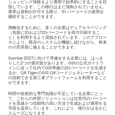
ショッピング体験をより透明で効率的にすることを目
指しています。この移行はまだ強制されていません。
業界は規制が許可する限り、1D バーコードの使用を
継続することができます。
簡略化するために、多くの企業はデュアルラベリング
（包装に1Dおよび2Dバーコードを両方印刷するこ
と）を利用するよう奨励されています。このアプロー
チにより、既存のシステムが機能し続けながら、将来
の小売革新に備えることができます。
Sunrise 2027に向けて準備をする企業には、はっき
りした2つの選択肢があります。GS1の公式ガイドラ
インに従って社内でGS1準拠の2Dバーコードを生成す
るか、QR TigerのGS1 QRコードジェネレーターなど
の信頼できる第三者プラットフォームを利用すること
ができます。
時間や技術的な専門知識が不足している企業にとっ
て、これらの外部ソリューションは次世代のバーコー
ドを迅速かつ信頼性の高い方法で生成および適用する
手段を提供しています。これにより、移行がはるかに
スムーズになります。