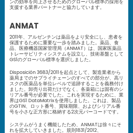
ンの効率を向上させるためのグローバル標準の採用を
支援する業界パートナーと協力しています。
ANMAT
2011年、アルゼンチンは薬品をより安全にし、患者を
保護するために重要な一歩を踏みました。薬品、食
品、医療機器国家管理局（ANMAT）は、国家医薬品
トレーサビリティシステムを設立し、技術基盤として
GS1のグローバル標準を選択しました。
Disposición 3683/2011を起点として、製造業者から
薬局までのサプライチェーンのすべての部分が、高リ
スクの医薬品を単位レベルで追跡することを義務付け
ました。卸売り出荷だけでなく、各薬箱には固有のシ
リアル番号が必要でした。これを実現するために、業
界はGS1 DataMatrixを使用しました。これは、製品
のGTIN、ロット番号、賞味期限、およびシリアル番
号を小さな正方形に格納する2次元バーコードです。
システムがうまく機能したため、ANMATは徐々にそ
れを拡大していきました。規則1831/2012、